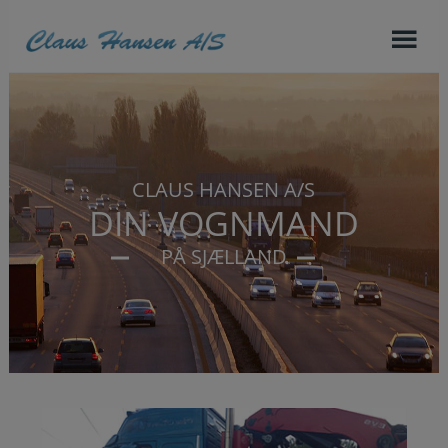
Hop
til
indholdet
CLAUS HANSEN A/S
DIN VOGNMAND
PÅ SJÆLLAND