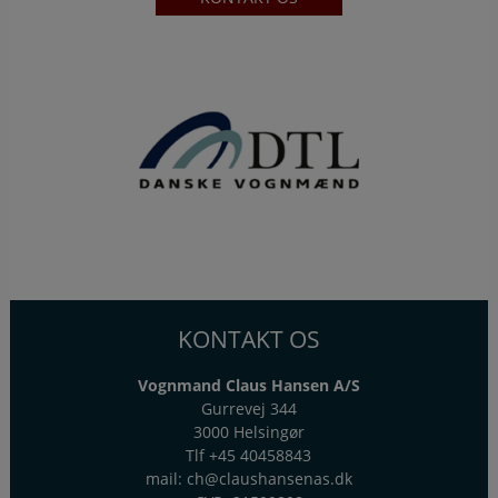
KONTAKT OS
Vognmand Claus Hansen A/S
Gurrevej 344
3000 Helsingør
Tlf
+45 40458843
mail:
ch@claushansenas.dk