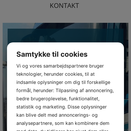
KONTAKT
OM CLAUS HANSEN
Samtykke til cookies
Claus Hansen A/S er en vognmandsforretning som
Vi og vores samarbejdspartnere bruger
ligger i det idyliske Gurre lige ved kong Valdemars
slot, Gurre sø, og Kronborg.
teknologier, herunder cookies, til at
indsamle oplysninger om dig til forskellige
Vognmand Claus Hansens historie
formål, herunder: Tilpasning af annoncering,
Claus Hansen startede sin vognmandsforretning i
bedre brugeroplevelse, funktionalitet,
1984 med en kranbil. I 1986 købte han en
statistik og marketing. Disse oplysninger
vognmandsforretning og kom dermed op på 5 biler. 1
kan blive delt med annoncerings- og
Januar 1999 blev forretningen omdannet til et
Aktieselskab.
analysepartnere, som kan kombinere dem