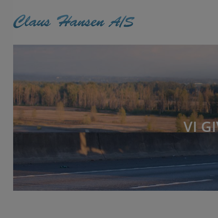
Hop
til
indholdet
VI G