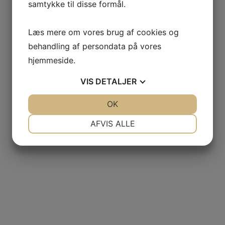
samtykke til disse formål.
Læs mere om vores brug af cookies og
behandling af persondata på vores
hjemmeside.
VIS
DETALJER
JA
NEJ
OK
JA
NEJ
NØDVENDIGE
PRÆFERENCER
AFVIS ALLE
JA
NEJ
JA
NEJ
MARKETING
STATISTIK